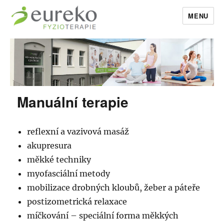
MENU
EurekoFyzio
Manuální terapie
reflexní a vazivová masáž
akupresura
měkké techniky
myofasciální metody
mobilizace drobných kloubů, žeber a páteře
postizometrická relaxace
míčkování – speciální forma měkkých