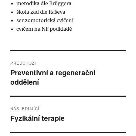
metodika dle Brüggera
škola zad dle Raševa
senzomotorická cvičení
cvičeni na NF podkladě
Navigace
PŘEDCHOZÍ
pro
Preventivní a regenerační
Předchozí
oddělení
příspěvek:
příspěvek
NÁSLEDUJÍCÍ
Fyzikální terapie
Následující
příspěvek: