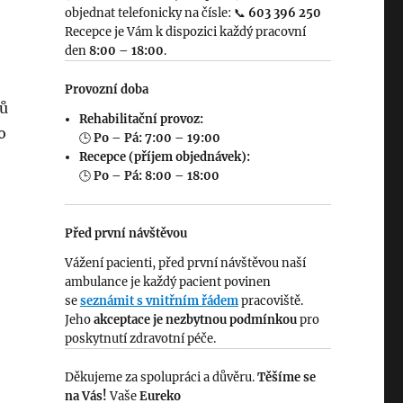
objednat telefonicky na čísle: 📞
603 396 250
Recepce je Vám k dispozici každý pracovní
den
8:00 – 18:00
.
Provozní doba
nů
Rehabilitační provoz:
o
🕒
Po – Pá: 7:00 – 19:00
Recepce (příjem objednávek):
🕒
Po – Pá: 8:00 – 18:00
Před první návštěvou
Vážení pacienti, před první návštěvou naší
ambulance je každý pacient povinen
se
seznámit s vnitřním řádem
pracoviště.
Jeho
akceptace je nezbytnou podmínkou
pro
poskytnutí zdravotní péče.
Děkujeme za spolupráci a důvěru.
Těšíme se
na Vás!
Vaše
Eureko