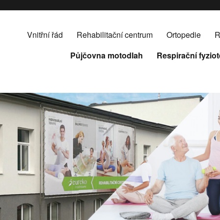
Vnitřní řád
Rehabilitační centrum
Ortopedie
R
Půjčovna motodlah
Respirační fyzio