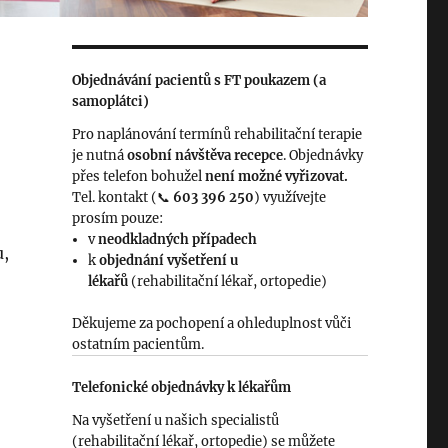
Objednávání pacientů s FT poukazem (a
samoplátci)
Pro naplánování termínů rehabilitační terapie
je nutná
osobní návštěva recepce
. Objednávky
přes telefon bohužel
není možné vyřizovat.
Tel. kontakt (📞
603 396 250
) využívejte
prosím pouze:
v
neodkladných případech
u,
k
objednání vyšetření u
lékařů
(rehabilitační lékař, ortopedie)
Děkujeme za pochopení a ohleduplnost vůči
ostatním pacientům.
Telefonické objednávky k lékařům
Na vyšetření u našich specialistů
(rehabilitační lékař, ortopedie) se můžete