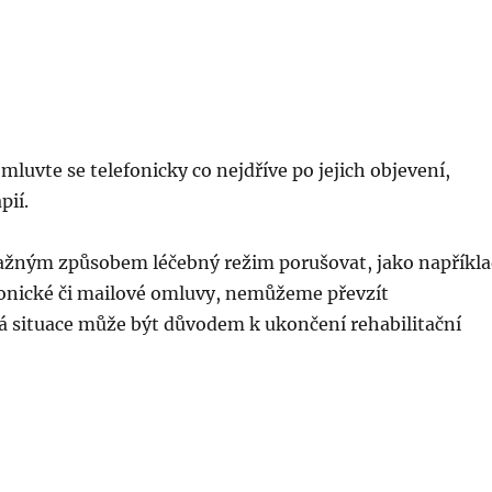
uvte se telefonicky co nejdříve po jejich objevení,
pií.
ažným způsobem léčebný režim porušovat, jako napříkl
efonické či mailové omluvy, nemůžeme převzít
vá situace může být důvodem k ukončení rehabilitační