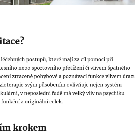
itace?
 léčebných postupů, které mají za cíl pomoci při
fesního nebo sportovního přetížení či vlivem špatného
acení ztracené pohybové a poznávací funkce vlivem úraz
zioterapie svým působením ovlivňuje nejen systém
skulární, v neposlední řadě má velký vliv na psychiku
funkční a originální celek.
vním krokem