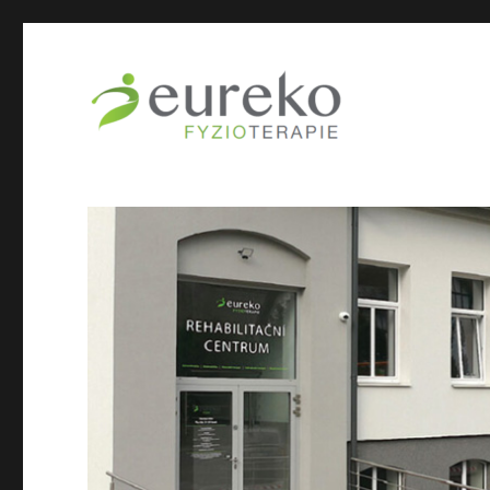
Rehabilitační centrum Jablonec
EurekoFyzio